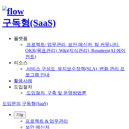
구독형(SaaS)
플랫폼
프로젝트/ 업무관리
보안 메신저
팀 커뮤니티
OKR(목표관리)
Wiki(지식관리)
Repattern(AI 에이
전트)
리소스
서비스 구성도
유지보수정책(SLA)
변화 관리 프
로그램 안내
활용사례
도입절차
도입절차
구축 및 운영방법론
도입문의
구독형(SaaS)
기능
프로젝트 & 업무관리
보안 메신저